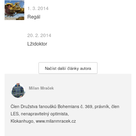
1. 3. 2014
Regál
20. 2. 2014
Lžidoktor
Načíst další články autora
Milan Mraček
Člen Družstva fanoušků Bohemians č. 369, právník, člen
LES, nenapravitelný optimista,
Klokanhugo, www.milanmracek.cz