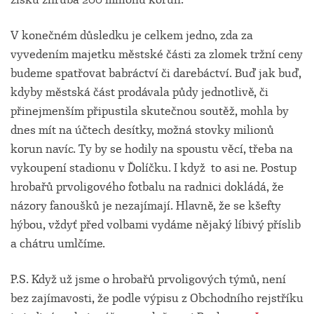
V konečném důsledku je celkem jedno, zda za
vyvedením majetku městské části za zlomek tržní ceny
budeme spatřovat babráctví či darebáctví. Buď jak buď,
kdyby městská část prodávala půdy jednotlivě, či
přinejmenším připustila skutečnou soutěž, mohla by
dnes mít na účtech desítky, možná stovky milionů
korun navíc. Ty by se hodily na spoustu věcí, třeba na
vykoupení stadionu v Ďolíčku. I když to asi ne. Postup
hrobařů prvoligového fotbalu na radnici dokládá, že
názory fanoušků je nezajímají. Hlavně, že se kšefty
hýbou, vždyť před volbami vydáme nějaký líbivý příslib
a chátru umlčíme.
P.S. Když už jsme o hrobařů prvoligových týmů, není
bez zajímavosti, že podle výpisu z Obchodního rejstříku