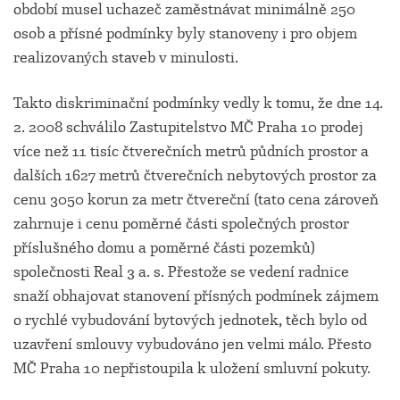
období musel uchazeč zaměstnávat minimálně 250
osob a přísné podmínky byly stanoveny i pro objem
realizovaných staveb v minulosti.
Takto diskriminační podmínky vedly k tomu, že dne 14.
2. 2008 schválilo Zastupitelstvo MČ Praha 10 prodej
více než 11 tisíc čtverečních metrů půdních prostor a
dalších 1627 metrů čtverečních nebytových prostor za
cenu 3050 korun za metr čtvereční (tato cena zároveň
zahrnuje i cenu poměrné části společných prostor
příslušného domu a poměrné části pozemků)
společnosti Real 3 a. s. Přestože se vedení radnice
snaží obhajovat stanovení přísných podmínek zájmem
o rychlé vybudování bytových jednotek, těch bylo od
uzavření smlouvy vybudováno jen velmi málo. Přesto
MČ Praha 10 nepřistoupila k uložení smluvní pokuty.