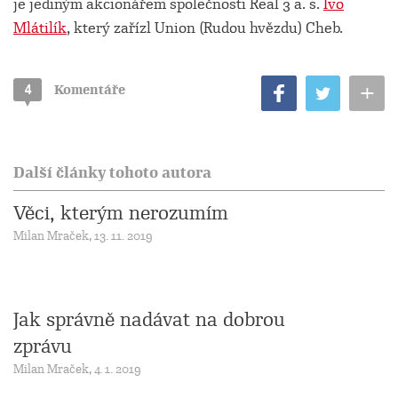
je jediným akcionářem společnosti Real 3 a. s.
Ivo
Mlátilík
, který zařízl Union (Rudou hvězdu) Cheb.
+
4
Komentáře
Další články tohoto autora
Věci, kterým nerozumím
Milan Mraček, 13. 11. 2019
Jak správně nadávat na dobrou
zprávu
Milan Mraček, 4. 1. 2019