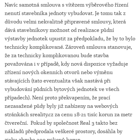
Navíc samotná smlouva s vítězem výběrového řízení
nenutí stavebníka jednoty vybudovat. Je tomu tak z
důvodu velmi nekvalitně připravené smlouvy, která
dává stavebníkovy možnost od realizace půdní
výstavby jednotek upustit za předpokladu, že by to bylo
technicky komplikované. Zároveň smlouva stanovuje,
že za technicky komplikovanou bude stavba
považována i v případě, kdy nová dispozice vyžaduje
zřízení nových okenních otvorů nebo výměnu
stávajících (tato eventualita však nastává při
vybudování půdních bytových jednotek ve všech
případech). Není proto překvapením, že prací
nezasažené půdy byly již nabízeny na webových
stránkách sreality.cz za cenu 18-21 tisíc korun za metr
čtvereční. Pokud by společnost Real 3 takto bez
nákladů předprodala veškeré prostory, dosáhla by
zisku zhruba 200 milionů korun.