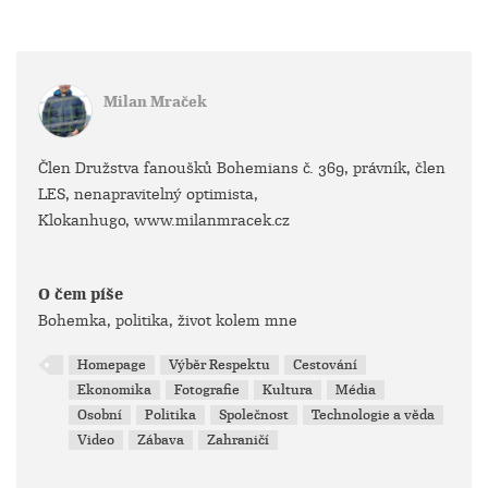
Milan Mraček
Člen Družstva fanoušků Bohemians č. 369, právník, člen
LES, nenapravitelný optimista,
Klokanhugo, www.milanmracek.cz
O čem píše
Bohemka, politika, život kolem mne
Homepage
Výběr Respektu
Cestování
Ekonomika
Fotografie
Kultura
Média
Osobní
Politika
Společnost
Technologie a věda
Video
Zábava
Zahraničí