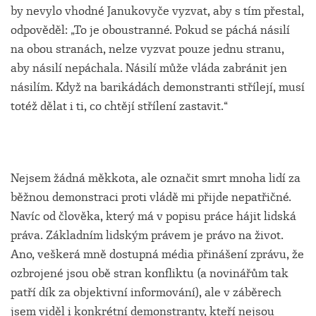
by nevylo vhodné Janukovyče vyzvat, aby s tím přestal,
odpověděl: „To je oboustranné. Pokud se páchá násilí
na obou stranách, nelze vyzvat pouze jednu stranu,
aby násilí nepáchala. Násilí může vláda zabránit jen
násilím. Když na barikádách demonstranti střílejí, musí
totéž dělat i ti, co chtějí střílení zastavit.“
Nejsem žádná měkkota, ale označit smrt mnoha lidí za
běžnou demonstraci proti vládě mi přijde nepatřičné.
Navíc od člověka, který má v popisu práce hájit lidská
práva. Základním lidským právem je právo na život.
Ano, veškerá mně dostupná média přinášení zprávu, že
ozbrojené jsou obě stran konfliktu (a novinářům tak
patří dík za objektivní informování), ale v záběrech
jsem viděl i konkrétní demonstranty, kteří nejsou