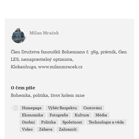
Milan Mraček
Člen Družstva fanoušků Bohemians č. 369, právník, člen
LES, nenapravitelný optimista,
Klokanhugo, www.milanmracek.cz
O čem píše
Bohemka, politika, život kolem mne
Homepage
Výběr Respektu
Cestování
Ekonomika
Fotografie
Kultura
Média
Osobní
Politika
Společnost
Technologie a věda
Video
Zábava
Zahraničí