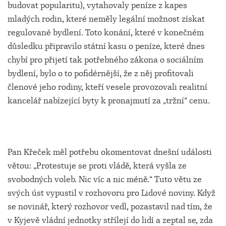
budovat popularitu), vytahovaly peníze z kapes
mladých rodin, které neměly legální možnost získat
regulované bydlení. Toto konání, které v konečném
důsledku připravilo státní kasu o peníze, které dnes
chybí pro přijetí tak potřebného zákona o sociálním
bydlení, bylo o to pofidérnější, že z něj profitovali
členové jeho rodiny, kteří vesele provozovali realitní
kancelář nabízející byty k pronajmutí za „tržní“ cenu.
Pan Křeček měl potřebu okomentovat dnešní události
větou: „Protestuje se proti vládě, která vyšla ze
svobodných voleb. Nic víc a nic méně.“ Tuto větu ze
svých úst vypustil v rozhovoru pro Lidové noviny. Když
se novinář, který rozhovor vedl, pozastavil nad tím, že
v Kyjevě vládní jednotky střílejí do lidí a zeptal se, zda