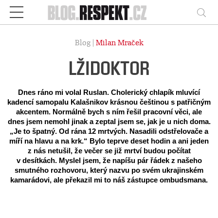
Respekt
Vy
Blog |
Milan Mraček
LŽIDOKTOR
Dnes ráno mi volal Ruslan. Cholerický chlapík mluvící
kadencí samopalu Kalašnikov krásnou češtinou s patřičným
akcentem. Normálně bych s ním řešil pracovní věci, ale
dnes jsem nemohl jinak a zeptal jsem se, jak je u nich doma.
„Je to špatný. Od rána 12 mrtvých. Nasadili odstřelovače a
míří na hlavu a na krk.“ Bylo teprve deset hodin a ani jeden
z nás netušil, že večer se již mrtví budou počítat
v desítkách. Myslel jsem, že napíšu pár řádek z našeho
smutného rozhovoru, který nazvu po svém ukrajinském
kamarádovi, ale překazil mi to náš zástupce ombudsmana.