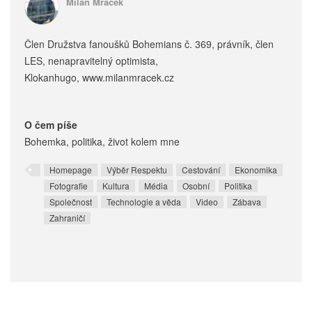
Milan Mraček
Člen Družstva fanoušků Bohemians č. 369, právník, člen
LES, nenapravitelný optimista,
Klokanhugo, www.milanmracek.cz
O čem píše
Bohemka, politika, život kolem mne
Homepage
Výběr Respektu
Cestování
Ekonomika
Fotografie
Kultura
Média
Osobní
Politika
Společnost
Technologie a věda
Video
Zábava
Zahraničí