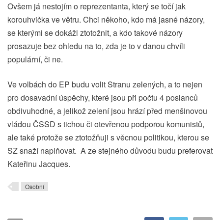
Ovšem já nestojím o reprezentanta, který se točí jak
korouhvička ve větru. Chci někoho, kdo má jasné názory,
se kterými se dokáži ztotožnit, a kdo takové názory
prosazuje bez ohledu na to, zda je to v danou chvíli
populární, či ne.
Ve volbách do EP budu volit Stranu zelených, a to nejen
pro dosavadní úspěchy, které jsou při počtu 4 poslanců
obdivuhodné, a jelikož zelení jsou hrází před menšinovou
vládou ČSSD s tichou či otevřenou podporou komunistů,
ale také protože se ztotožňuji s věcnou politikou, kterou se
SZ snaží naplňovat. A ze stejného důvodu budu preferovat
Kateřinu Jacques.
Osobní