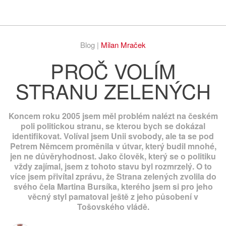
Respekt
Vy
Blog |
Milan Mraček
PROČ VOLÍM
STRANU ZELENÝCH
Koncem roku 2005 jsem měl problém nalézt na českém
poli politickou stranu, se kterou bych se dokázal
identifikovat. Volíval jsem Unii svobody, ale ta se pod
Petrem Němcem proměnila v útvar, který budil mnohé,
jen ne důvěryhodnost. Jako člověk, který se o politiku
vždy zajímal, jsem z tohoto stavu byl rozmrzelý. O to
více jsem přivítal zprávu, že Strana zelených zvolila do
svého čela Martina Bursíka, kterého jsem si pro jeho
věcný styl pamatoval ještě z jeho působení v
Tošovského vládě.