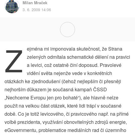
Milan Mraček
3. 6. 2009 14:06
Z
ejména mi imponovala skutečnost, že Strana
zelených odmítala schematické dělení na pravici
a levici, což ostatně činí doposud. Pravolevé
vidění světa nejenže vede v konkrétních
otázkách ke zjednodušení (čehož nejlepším či přesněji
nejhorším důkazem je současná kampaň ČSSD
„Nechceme Evropu jen pro bohaté“), ale hlavně nelze
použít na velkou část otázek, které lidi trápí v současné
době. Co je totiž levicového, či pravicového např. na přímé
volbě prezidenta, využívání obnovitelných zdrojů energie,
eGovernmentu, problematice mediálních rad či územního