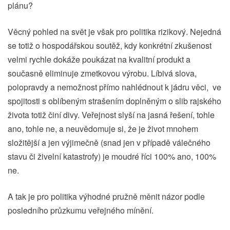
plánu?
Věcný pohled na svět je však pro politika rizikový. Nejedná
se totiž o hospodářskou soutěž, kdy konkrétní zkušenost
velmi rychle dokáže poukázat na kvalitní produkt a
současně eliminuje zmetkovou výrobu. Líbivá slova,
polopravdy a nemožnost přímo nahlédnout k jádru věci, ve
spojitosti s oblíbeným strašením doplněným o slib rajského
života totiž činí divy. Veřejnost slyší na jasná řešení, tohle
ano, tohle ne, a neuvědomuje si, že je život mnohem
složitější a jen výjimečně (snad jen v případě válečného
stavu či živelní katastrofy) je moudré říci 100% ano, 100%
ne.
A tak je pro politika výhodné pružně měnit názor podle
posledního průzkumu veřejného mínění.